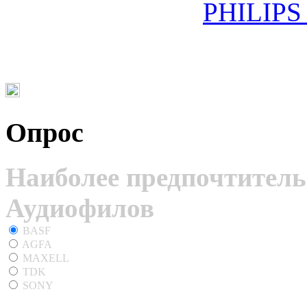
PHILIPS
Опрос
Наиболее предпочтитель
Аудиофилов
BASF
AGFA
MAXELL
TDK
SONY