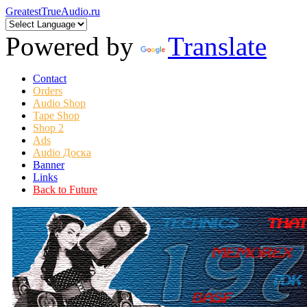
GreatestTrueAudio.ru
Powered by
Translate
Contact
Orders
Audio Shop
Tape Shop
Shop 2
Ads
Audio Доска
Banner
Links
Back to Future