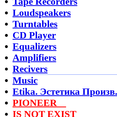
Tape Recorders
Loudspeakers
Turntables
CD Player
Equalizers
Amplifiers
Recivers
Music
Etika. Эстетика Произв
PIONEER
Video
IS NOT EXIST