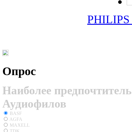
PHILIPS
Опрос
Наиболее предпочтитель
Аудиофилов
BASF
AGFA
MAXELL
TDK