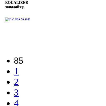
EQUALIZER
эквалайзер
85
1
2
3
4