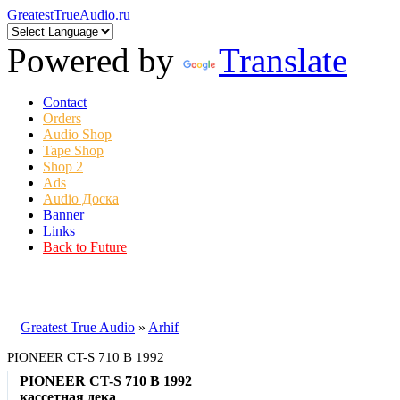
GreatestTrueAudio.ru
Powered by
Translate
Contact
Orders
Audio Shop
Tape Shop
Shop 2
Ads
Audio Доска
Banner
Links
Back to Future
Greatest True Audio
»
Arhif
PIONEER CT-S 710 B 1992
PIONEER CT-S 710 B 1992
кассетная дека