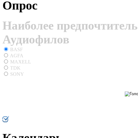
Опрос
Наиболее предпочтитель
Аудиофилов
BASF
AGFA
MAXELL
TDK
SONY
Календарь