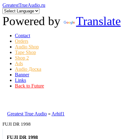
GreatestTrueAudio.ru
Powered by
Translate
Contact
Orders
Audio Shop
Tape Shop
Shop 2
Ads
Audio Доска
Banner
Links
Back to Future
Greatest True Audio
»
Arhif1
FUJI DR 1998
FUJI DR 1998