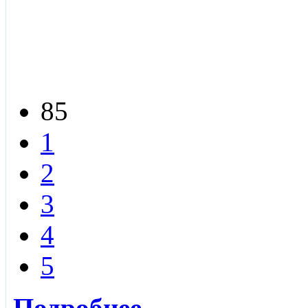
85
1
2
3
4
5
Подробнее...